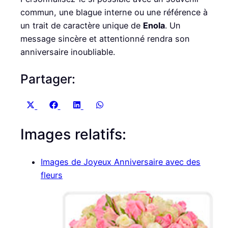
commun, une blague interne ou une référence à
un trait de caractère unique de
Enola
. Un
message sincère et attentionné rendra son
anniversaire inoubliable.
Partager:
S
S
S
S
X
F
L
W
h
h
h
h
(
a
i
h
Images relatifs:
a
a
a
a
T
c
n
a
r
r
r
r
w
e
k
t
e
e
e
e
i
b
e
s
Images de Joyeux Anniversaire avec des
o
o
o
o
t
o
d
A
fleurs
n
n
n
n
t
o
I
p
e
k
n
p
r
)