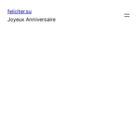
Aller
feliciter.su
au
Joyeux Anniversaire
contenu