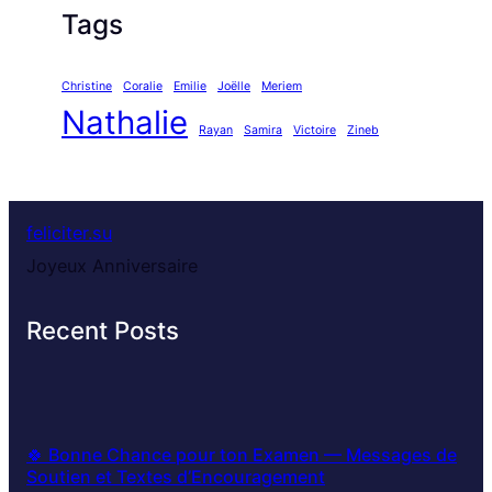
Tags
Christine
Coralie
Emilie
Joëlle
Meriem
Nathalie
Rayan
Samira
Victoire
Zineb
feliciter.su
Joyeux Anniversaire
Recent Posts
🍀 Bonne Chance pour ton Examen — Messages de
Soutien et Textes d’Encouragement