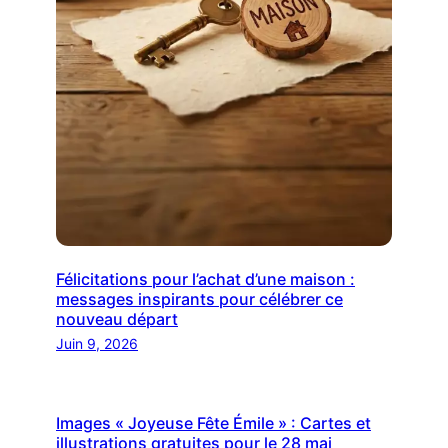
Félicitations pour l’achat d’une maison :
messages inspirants pour célébrer ce
nouveau départ
Juin 9, 2026
Images « Joyeuse Fête Émile » : Cartes et
illustrations gratuites pour le 28 mai