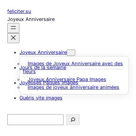
Aller
feliciter.su
au
Joyeux Anniversaire
contenu
Joyeux Anniversaire
Images de Joyeux Anniversaire avec des
Jours de la semaine
fleurs
Joyeux Anniversaire Papa Images
Joyeuses Pâques images
Images de joyeux anniversaire animées
Guéris vite images
Rechercher