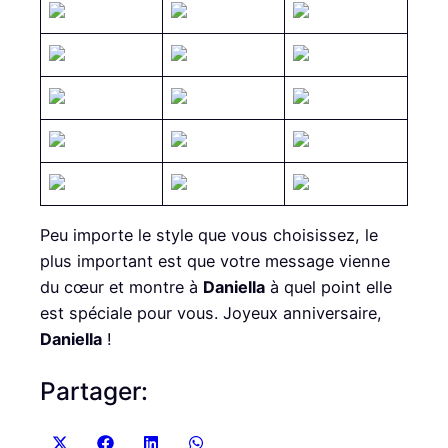
Peu importe le style que vous choisissez, le
plus important est que votre message vienne
du cœur et montre à
Daniella
à quel point elle
est spéciale pour vous. Joyeux anniversaire,
Daniella
!
Partager:
S
S
S
S
X
F
L
W