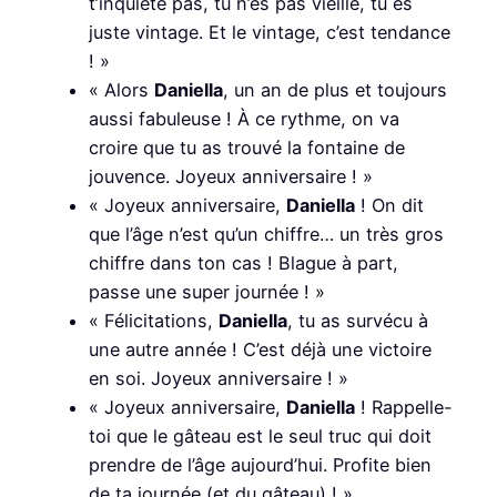
t’inquiète pas, tu n’es pas vieille, tu es
juste vintage. Et le vintage, c’est tendance
! »
« Alors
Daniella
, un an de plus et toujours
aussi fabuleuse ! À ce rythme, on va
croire que tu as trouvé la fontaine de
jouvence. Joyeux anniversaire ! »
« Joyeux anniversaire,
Daniella
! On dit
que l’âge n’est qu’un chiffre… un très gros
chiffre dans ton cas ! Blague à part,
passe une super journée ! »
« Félicitations,
Daniella
, tu as survécu à
une autre année ! C’est déjà une victoire
en soi. Joyeux anniversaire ! »
« Joyeux anniversaire,
Daniella
! Rappelle-
toi que le gâteau est le seul truc qui doit
prendre de l’âge aujourd’hui. Profite bien
de ta journée (et du gâteau) ! »