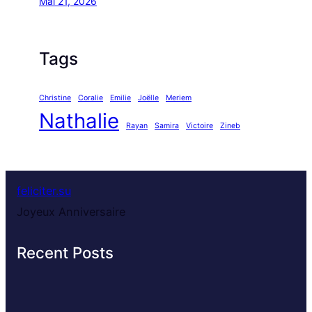
Mai 21, 2026
Tags
Christine
Coralie
Emilie
Joëlle
Meriem
Nathalie
Rayan
Samira
Victoire
Zineb
feliciter.su
Joyeux Anniversaire
Recent Posts