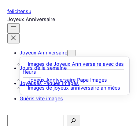
Aller
feliciter.su
au
Joyeux Anniversaire
contenu
Joyeux Anniversaire
Images de Joyeux Anniversaire avec des
Jours de la semaine
fleurs
Joyeux Anniversaire Papa Images
Joyeuses Pâques images
Images de joyeux anniversaire animées
Guéris vite images
Rechercher