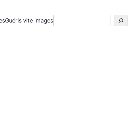
Rechercher
es
Guéris vite images