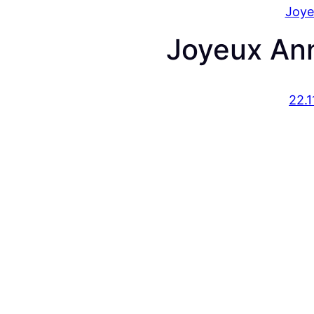
Joye
Joyeux Ann
22.1