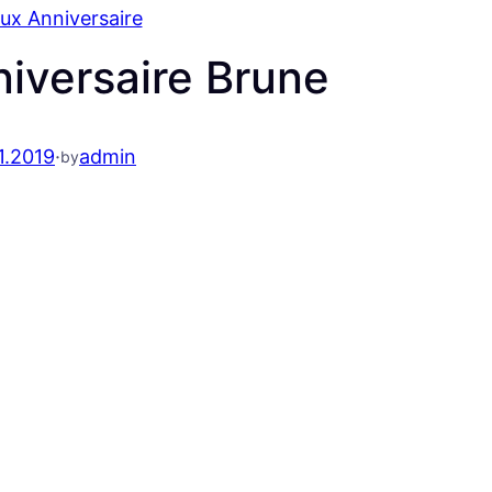
ux Anniversaire
iversaire Brune
1.2019
·
admin
by