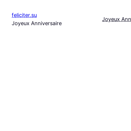
Aller
au
feliciter.su
Joyeux Ann
contenu
Joyeux Anniversaire