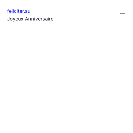
Aller
feliciter.su
au
Joyeux Anniversaire
contenu