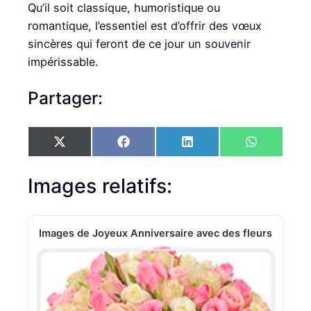
Qu’il soit classique, humoristique ou
romantique, l’essentiel est d’offrir des vœux
sincères qui feront de ce jour un souvenir
impérissable.
Partager:
S
S
S
S
X
F
L
W
h
h
h
h
(
a
i
h
a
a
a
a
T
c
n
a
r
r
r
r
w
e
k
t
Images relatifs:
e
e
e
e
i
b
e
s
o
o
o
o
t
o
d
A
n
n
n
n
t
o
I
p
e
k
n
p
Images de Joyeux Anniversaire avec des fleurs
r
)