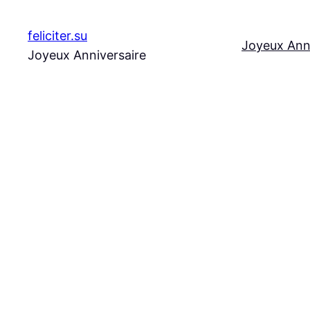
Aller
au
feliciter.su
Joyeux Ann
contenu
Joyeux Anniversaire