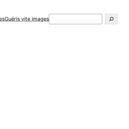
Rechercher
es
Guéris vite images