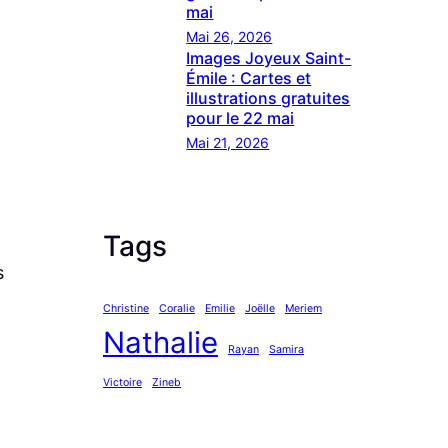
mai
Mai 26, 2026
Images Joyeux Saint-
Émile : Cartes et
illustrations gratuites
pour le 22 mai
Mai 21, 2026
Tags
s
Christine
Coralie
Emilie
Joëlle
Meriem
Nathalie
Rayan
Samira
Victoire
Zineb