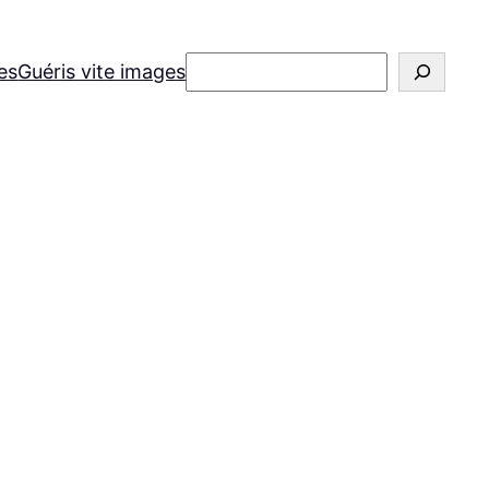
Rechercher
es
Guéris vite images