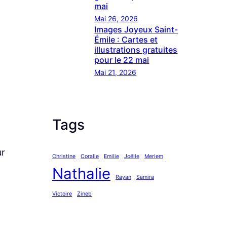
mai
Mai 26, 2026
Images Joyeux Saint-
Émile : Cartes et
illustrations gratuites
pour le 22 mai
Mai 21, 2026
Tags
ur
Christine
Coralie
Emilie
Joëlle
Meriem
Nathalie
Rayan
Samira
Victoire
Zineb