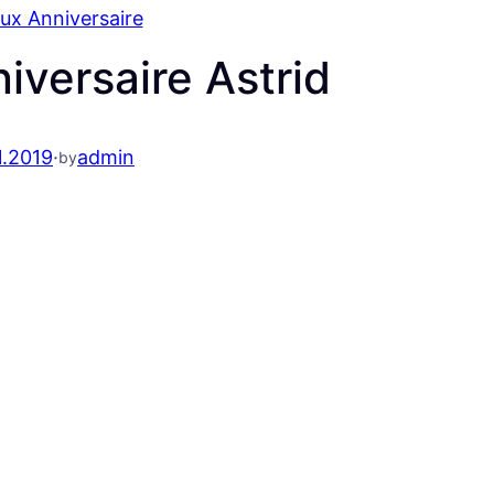
ux Anniversaire
iversaire Astrid
1.2019
·
admin
by