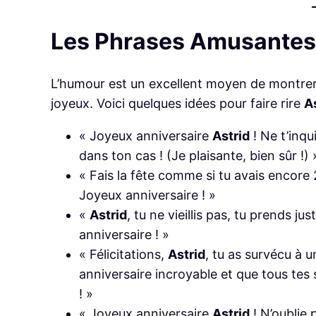
Les Phrases Amusantes :
L’humour est un excellent moyen de montrer v
joyeux. Voici quelques idées pour faire rire
A
« Joyeux anniversaire
Astrid
! Ne t’inqu
dans ton cas ! (Je plaisante, bien sûr !) 
« Fais la fête comme si tu avais encore
Joyeux anniversaire ! »
«
Astrid
, tu ne vieillis pas, tu prends j
anniversaire ! »
« Félicitations,
Astrid
, tu as survécu à u
anniversaire incroyable et que tous tes s
! »
« Joyeux anniversaire
Astrid
! N’oublie 