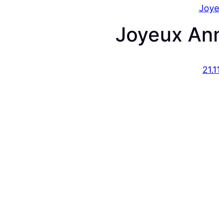
Joye
Joyeux Ann
21.1