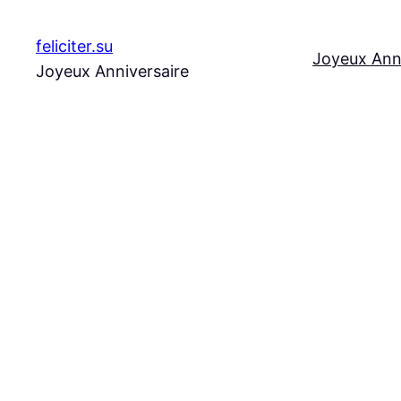
Aller
au
feliciter.su
Joyeux Ann
contenu
Joyeux Anniversaire