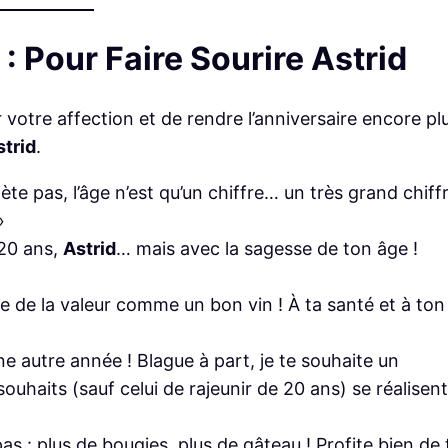
 Pour Faire Sourire Astrid
otre affection et de rendre l’anniversaire encore pl
strid
.
iète pas, l’âge n’est qu’un chiffre… un très grand chiff
»
 20 ans,
Astrid
… mais avec la sagesse de ton âge !
uste de la valeur comme un bon vin ! À ta santé et à ton
ne autre année ! Blague à part, je te souhaite un
ouhaits (sauf celui de rajeunir de 20 ans) se réalisent
pas : plus de bougies, plus de gâteau ! Profite bien de 