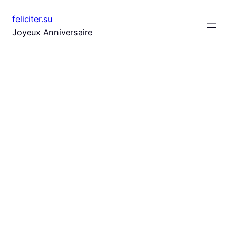
Aller
feliciter.su
au
Joyeux Anniversaire
contenu