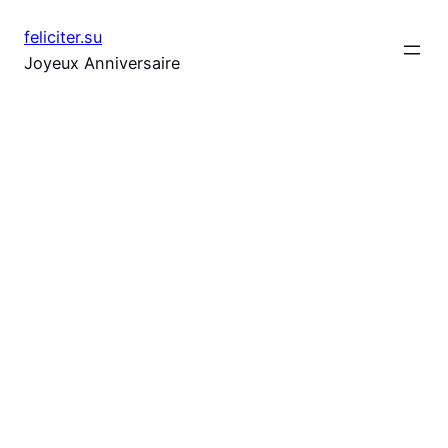
Aller
feliciter.su
au
Joyeux Anniversaire
contenu