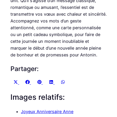
unit. Qu’il s’agisse d’un message classique,
romantique ou amusant, l’essentiel est de
transmettre vos vœux avec chaleur et sincérité.
Accompagnez vos mots d’un geste
attentionné, comme une carte personnalisée
ou un petit cadeau symbolique, pour faire de
cette journée un moment inoubliable et
marquer le début d’une nouvelle année pleine
de bonheur et de promesses pour Antonin.
Partager:
S
S
S
S
S
X
F
P
L
W
h
h
h
h
h
(
a
i
i
h
Images relatifs:
a
a
a
a
a
T
c
n
n
a
r
r
r
r
r
w
e
t
k
t
e
e
e
e
e
i
b
e
e
s
Joyeux Anniversaire Anne
o
o
o
o
o
t
o
r
d
A