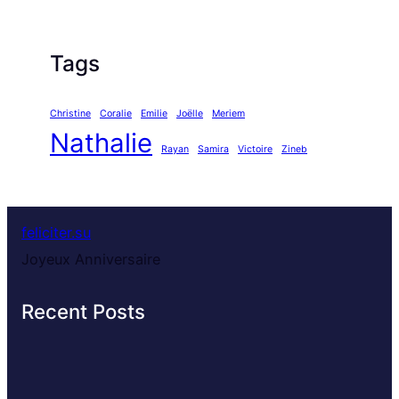
Tags
Christine
Coralie
Emilie
Joëlle
Meriem
Nathalie
Rayan
Samira
Victoire
Zineb
feliciter.su
Joyeux Anniversaire
Recent Posts