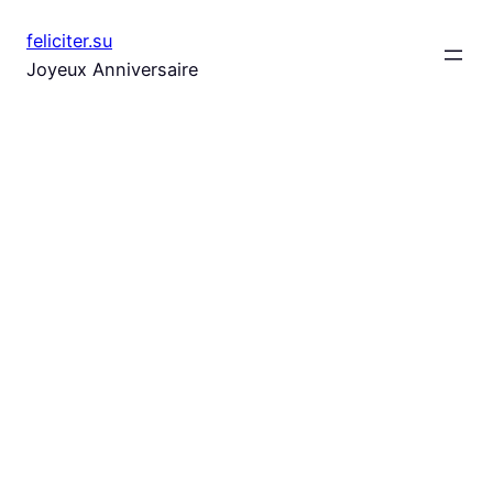
Aller
feliciter.su
au
Joyeux Anniversaire
contenu