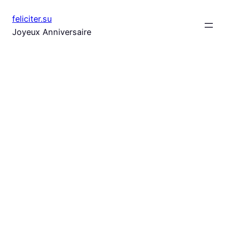
Aller
feliciter.su
au
Joyeux Anniversaire
contenu