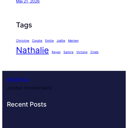
Mai 21, 2026
Tags
Christine
Coralie
Emilie
Joëlle
Meriem
Nathalie
Rayan
Samira
Victoire
Zineb
feliciter.su
Joyeux Anniversaire
Recent Posts