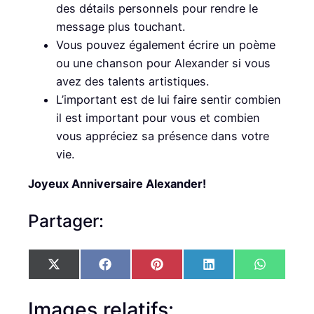
des détails personnels pour rendre le
message plus touchant.
Vous pouvez également écrire un poème
ou une chanson pour Alexander si vous
avez des talents artistiques.
L’important est de lui faire sentir combien
il est important pour vous et combien
vous appréciez sa présence dans votre
vie.
Joyeux Anniversaire Alexander!
Partager:
S
S
S
S
S
X
F
P
L
W
h
h
h
h
h
(
a
i
i
h
a
a
a
a
a
T
c
n
n
a
r
r
r
r
r
w
e
t
k
t
Images relatifs:
e
e
e
e
e