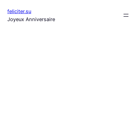
Aller
feliciter.su
au
Joyeux Anniversaire
contenu