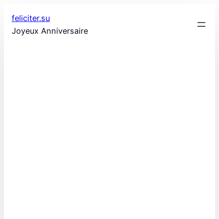
Aller
feliciter.su
au
Joyeux Anniversaire
contenu