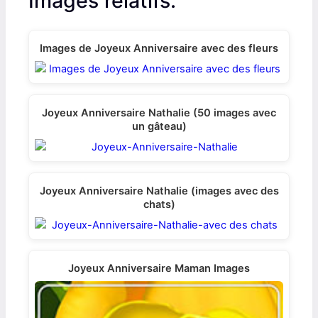
Images relatifs:
e
e
e
e
e
i
b
e
e
s
o
o
o
o
o
t
o
r
d
A
n
n
n
n
n
t
o
e
I
p
e
k
s
n
p
Images de Joyeux Anniversaire avec des fleurs
r
t
)
Joyeux Anniversaire Nathalie (50 images avec
un gâteau)
Joyeux Anniversaire Nathalie (images avec des
chats)
Joyeux Anniversaire Maman Images