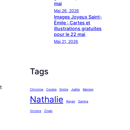
mai
Mai 26, 2026
Images Joyeux Saint-
Émile : Cartes et
illustrations gratuites
pour le 22 mai
Mai 21, 2026
Tags
t
Christine
Coralie
Emilie
Joëlle
Meriem
Nathalie
Rayan
Samira
Victoire
Zineb