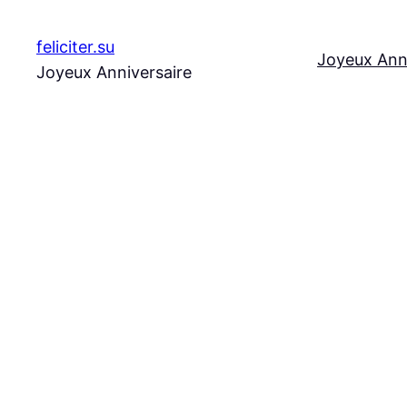
Aller
au
feliciter.su
Joyeux Ann
contenu
Joyeux Anniversaire