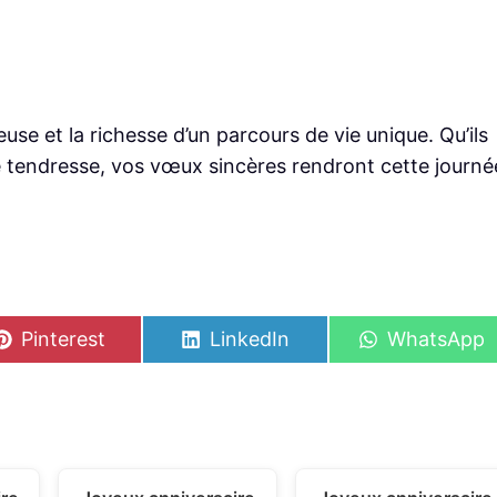
euse et la richesse d’un parcours de vie unique. Qu’ils
e tendresse, vos vœux sincères rendront cette journé
S
S
S
Pinterest
LinkedIn
WhatsApp
h
h
h
a
a
a
r
r
r
e
e
e
o
o
o
n
n
n