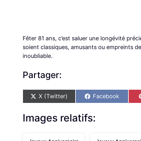
Fêter 81 ans, c’est saluer une longévité préci
soient classiques, amusants ou empreints d
inoubliable.
Partager:
S
S
X (Twitter)
Facebook
h
h
a
a
r
r
Images relatifs:
e
e
o
o
n
n