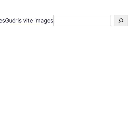
Rechercher
es
Guéris vite images