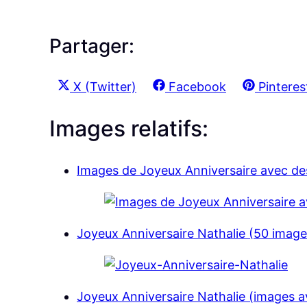
Partager:
S
S
S
X (Twitter)
Facebook
Pinteres
h
h
h
Images relatifs:
a
a
a
r
r
r
e
e
e
Images de Joyeux Anniversaire avec des
o
o
o
n
n
n
Joyeux Anniversaire Nathalie (50 image
Joyeux Anniversaire Nathalie (images a