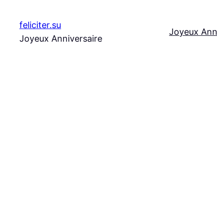
Aller
au
feliciter.su
Joyeux Ann
contenu
Joyeux Anniversaire