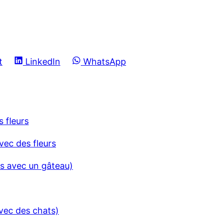
S
S
t
LinkedIn
WhatsApp
h
h
a
a
r
r
e
e
 fleurs
o
o
n
n
s avec un gâteau)
vec des chats)