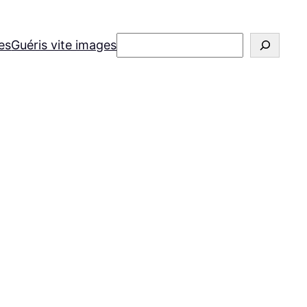
Rechercher
es
Guéris vite images