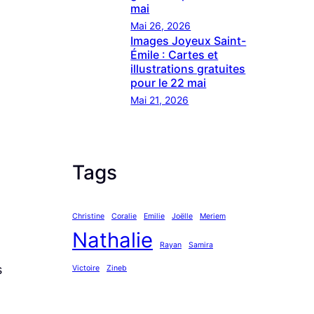
mai
Mai 26, 2026
Images Joyeux Saint-
Émile : Cartes et
illustrations gratuites
pour le 22 mai
Mai 21, 2026
Tags
Christine
Coralie
Emilie
Joëlle
Meriem
Nathalie
Rayan
Samira
s
Victoire
Zineb