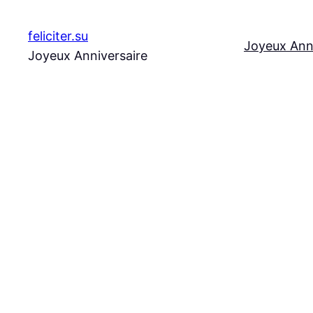
Aller
au
feliciter.su
Joyeux Ann
contenu
Joyeux Anniversaire