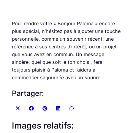
Pour rendre votre « Bonjour Paloma » encore
plus spécial, n’hésitez pas à ajouter une touche
personnelle, comme un souvenir récent, une
référence à ses centres d’intérêt, ou un projet
que vous avez en commun. Un message
sincère, quel que soit le ton choisi, fera
toujours plaisir à Paloma et l’aidera à
commencer sa journée avec un sourire.
Partager:
S
S
S
S
S
X
F
P
L
W
h
h
h
h
h
(
a
i
i
h
Images relatifs:
a
a
a
a
a
T
c
n
n
a
r
r
r
r
r
w
e
t
k
t