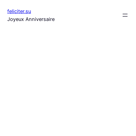
Aller
feliciter.su
au
Joyeux Anniversaire
contenu