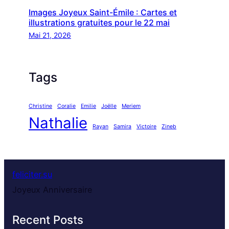
Images Joyeux Saint-Émile : Cartes et
illustrations gratuites pour le 22 mai
Mai 21, 2026
Tags
Christine
Coralie
Emilie
Joëlle
Meriem
Nathalie
Rayan
Samira
Victoire
Zineb
feliciter.su
Joyeux Anniversaire
Recent Posts