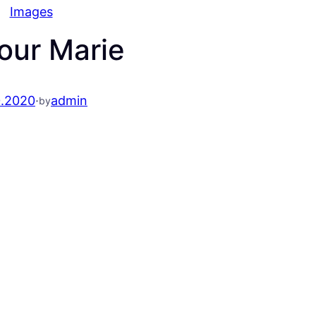
Images
our Marie
0.2020
·
admin
by