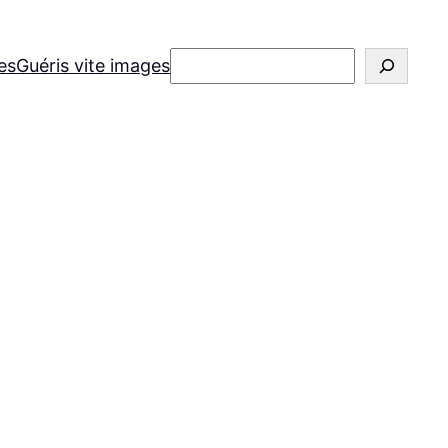
Rechercher
es
Guéris vite images