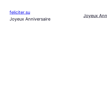
Aller
au
feliciter.su
Joyeux Ann
contenu
Joyeux Anniversaire