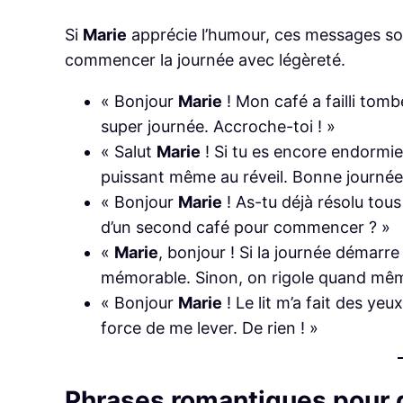
Si
Marie
apprécie l’humour, ces messages sont
commencer la journée avec légèreté.
« Bonjour
Marie
! Mon café a failli tom
super journée. Accroche-toi ! »
« Salut
Marie
! Si tu es encore endormie,
puissant même au réveil. Bonne journée 
« Bonjour
Marie
! As-tu déjà résolu tou
d’un second café pour commencer ? »
«
Marie
, bonjour ! Si la journée démarr
mémorable. Sinon, on rigole quand mêm
« Bonjour
Marie
! Le lit m’a fait des ye
force de me lever. De rien ! »
Phrases romantiques pour d