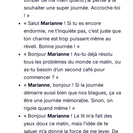
tomber de ma main quand j’ai pensé à te
souhaiter une super journée. Accroche-toi
! »
« Salut
Marianne
! Si tu es encore
endormie, ne t’inquiète pas, c’est juste que
ton charme est trop puissant même au
réveil. Bonne journée ! »
« Bonjour
Marianne
! As-tu déjà résolu
tous les problèmes du monde ce matin, ou
as-tu besoin d’un second café pour
commencer ? »
«
Marianne
, bonjour ! Si la journée
démarre aussi bien que nos blagues, ça va
être une journée mémorable. Sinon, on
rigole quand même ! »
« Bonjour
Marianne
! Le lit m’a fait des
yeux doux ce matin, mais l’idée de te
saluer m’a donné la force de me lever. De