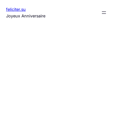
Aller
feliciter.su
au
Joyeux Anniversaire
contenu