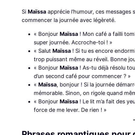
Si
Maïssa
apprécie l’humour, ces messages son
commencer la journée avec légèreté.
« Bonjour
Maïssa
! Mon café a failli to
super journée. Accroche-toi ! »
« Salut
Maïssa
! Si tu es encore endormi
trop puissant même au réveil. Bonne jou
« Bonjour
Maïssa
! As-tu déjà résolu t
d’un second café pour commencer ? »
«
Maïssa
, bonjour ! Si la journée démar
mémorable. Sinon, on rigole quand mêm
« Bonjour
Maïssa
! Le lit m’a fait des y
force de me lever. De rien ! »
Phrases romantiques pour d