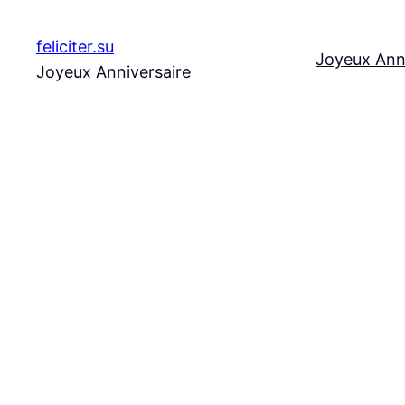
Aller
au
feliciter.su
Joyeux Ann
contenu
Joyeux Anniversaire