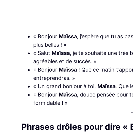
« Bonjour
Maïssa
, j’espère que tu as p
plus belles ! »
« Salut
Maïssa
, je te souhaite une très
agréables et de succès. »
« Bonjour
Maïssa
! Que ce matin t’appor
entreprendras. »
« Un grand bonjour à toi,
Maïssa
. Que l
« Bonjour
Maïssa
, douce pensée pour t
formidable ! »
Phrases drôles pour dire «