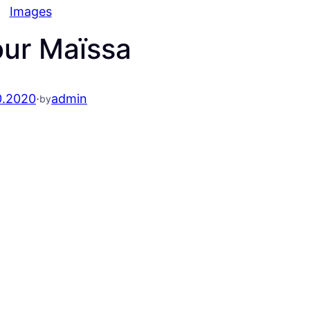
Images
our Maïssa
0.2020
·
admin
by