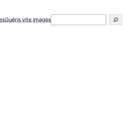
Rechercher
es
Guéris vite images