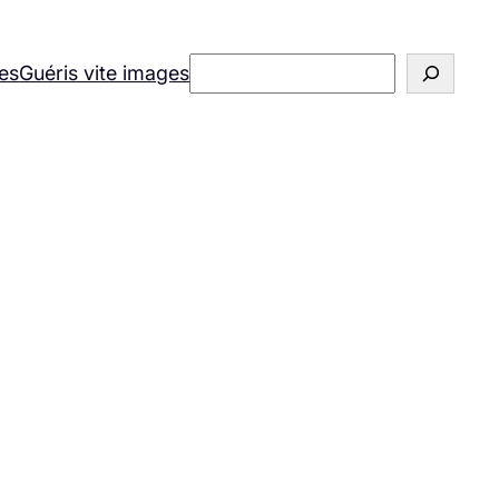
Rechercher
es
Guéris vite images