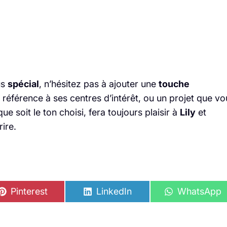
us
spécial
, n’hésitez pas à ajouter une
touche
référence à ses centres d’intérêt, ou un projet que vo
soit le ton choisi, fera toujours plaisir à
Lily
et
ire.
S
S
S
Pinterest
LinkedIn
WhatsApp
h
h
h
a
a
a
r
r
r