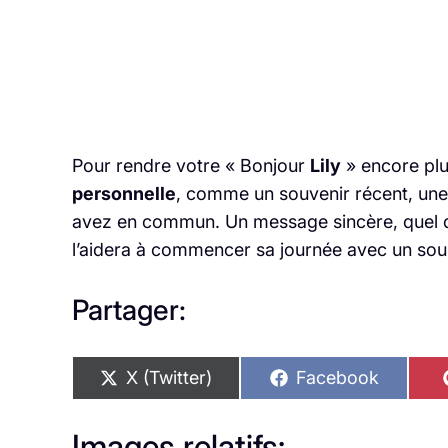
Pour rendre votre « Bonjour
Lily
» encore pl
personnelle
, comme un souvenir récent, une 
avez en commun. Un message sincère, quel que 
l’aidera à commencer sa journée avec un sour
Partager:
S
S
X (Twitter)
Facebook
h
h
a
a
r
r
Images relatifs: