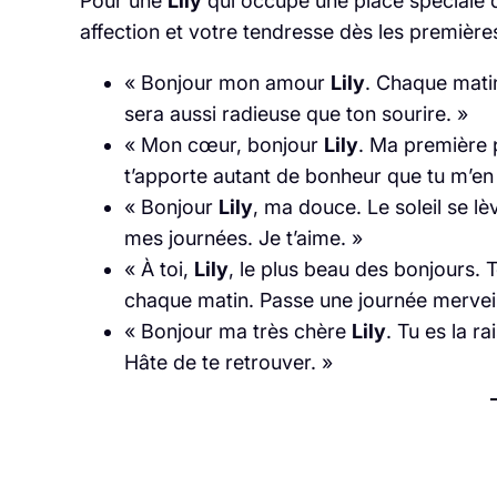
Pour une
Lily
qui occupe une place spéciale 
affection et votre tendresse dès les première
« Bonjour mon amour
Lily
. Chaque matin
sera aussi radieuse que ton sourire. »
« Mon cœur, bonjour
Lily
. Ma première p
t’apporte autant de bonheur que tu m’en
« Bonjour
Lily
, ma douce. Le soleil se lèv
mes journées. Je t’aime. »
« À toi,
Lily
, le plus beau des bonjours.
chaque matin. Passe une journée mervei
« Bonjour ma très chère
Lily
. Tu es la r
Hâte de te retrouver. »