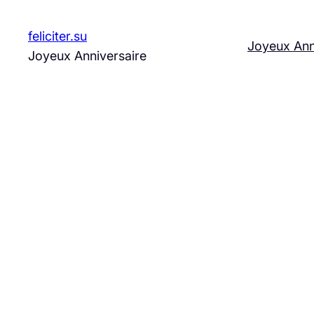
Aller
au
feliciter.su
Joyeux Ann
contenu
Joyeux Anniversaire