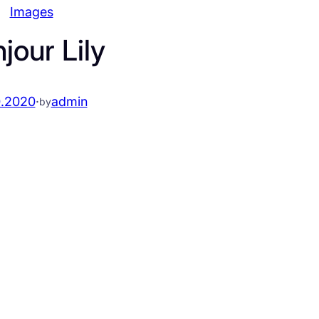
Images
jour Lily
0.2020
·
admin
by