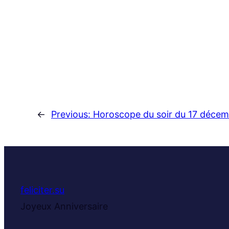
←
Previous:
Horoscope du soir du 17 déce
feliciter.su
Joyeux Anniversaire