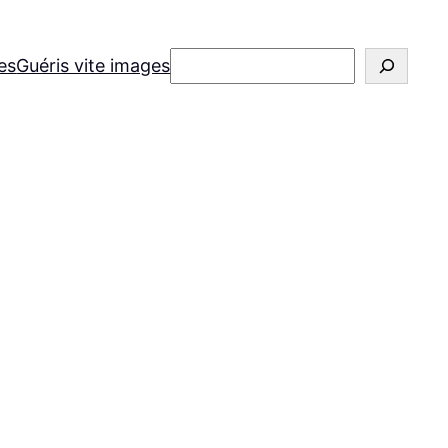
Rechercher
es
Guéris vite images