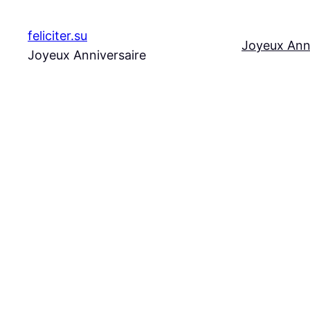
Aller
au
feliciter.su
Joyeux Ann
contenu
Joyeux Anniversaire